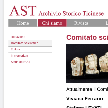
Home
Chi siamo
Rivista
L
Comitato sci
Redazione
Comitato scientifico
Editore
In memoriam
Storia dell'AST
Attualmente il Comi
Viviana Ferrario